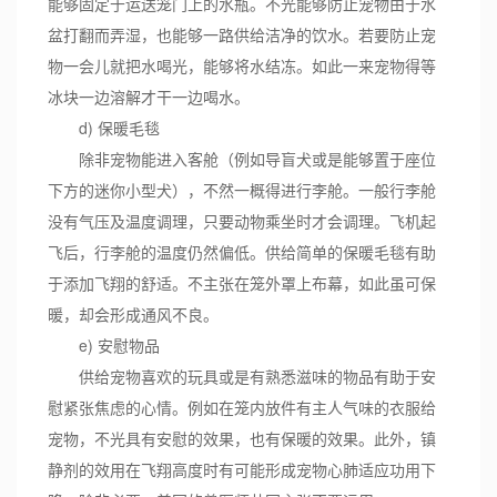
能够固定于运送笼门上的水瓶。不光能够防止宠物由于水
盆打翻而弄湿，也能够一路供给洁净的饮水。若要防止宠
物一会儿就把水喝光，能够将水结冻。如此一来宠物得等
冰块一边溶解才干一边喝水。
d) 保暖毛毯
除非宠物能进入客舱（例如导盲犬或是能够置于座位
下方的迷你小型犬），不然一概得进行李舱。一般行李舱
没有气压及温度调理，只要动物乘坐时才会调理。飞机起
飞后，行李舱的温度仍然偏低。供给简单的保暖毛毯有助
于添加飞翔的舒适。不主张在笼外罩上布幕，如此虽可保
暖，却会形成通风不良。
e) 安慰物品
供给宠物喜欢的玩具或是有熟悉滋味的物品有助于安
慰紧张焦虑的心情。例如在笼内放件有主人气味的衣服给
宠物，不光具有安慰的效果，也有保暖的效果。此外，镇
静剂的效用在飞翔高度时有可能形成宠物心肺适应功用下