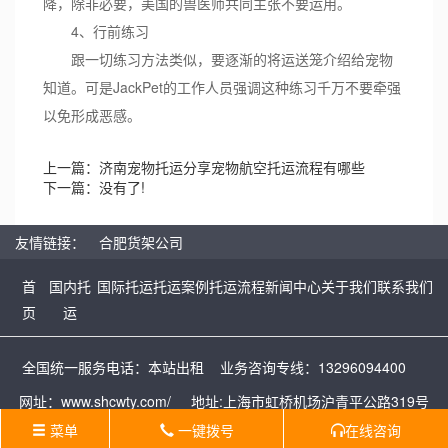
降，除非必要，美国的兽医师共同主张不要运用。
4、行前练习
跟一切练习方法类似，要逐渐的将运送笼介绍给宠物
知道。可是JackPet的工作人员强调这种练习千万不要牵强
以免形成恶感。
上一篇：
济南宠物托运分享宠物航空托运流程有哪些
下一篇：没有了!
友情链接：
合肥货架公司
首
国内托
国际托运
托运案例
托运流程
新闻中心
关于我们
联系我们
页
运
全国统一服务电话：本站出租 业务咨询专线：13296094400
网址：
www.shcwty.com/
地址:上海市虹桥机场沪青平公路319号
菜单
一键拨号
在线咨询