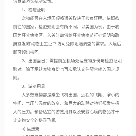
信息请咨询航空公司。
1、检疫证明
宠物能否在入境国顺畅通关取决于检疫证明。依照欲
前往的国家，检疫规则会有所不同。以美国为例，由于我
国为狂犬病疫区，入关时需供给狂犬病疫苗打针证明和政
府签发的‘动物卫生证书’方可免除阻隔调查的需求。入境后
即可领出带回。
2、出国当日：需提前至机场处理宠物身份与检疫证明
验对。除了承认宠物身份也再次承认文件契合输入国之规
则。
3、游览用具
大多数宠物都是乘坐飞机出国，远程的飞翔、窄小的
空间、气压与温度的改变、和巨大的动静对牠们都发生极
大的压力。预备适宜的游览用具以及安慰心境的物品才干
让宠物安全的搭乘飞机。
a) 运送笼