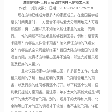
济南宠物托运教大家如何把自己宠物带出国
作者：
浏览次数：
日期：2018-08-13 17:57:18
现在宠物已经成为很多人的家庭成员。在出国留学或
是长时间寓居时，一方面舍不得与爱犬分隔两地无人可看
顾照顾，另一方面却又不知怎么能让家里的宠物一同同
行。一堆的问题不知道哪里能够找到回答，例如：是否需
求阻隔？有哪些文件需求预备？怎么保证宠物的飞翔安
全？有哪些航空公司能够搭乘？我国大陆宠物出国的信息
适当有限，究竟将宠物带出国并不遍及，知道完好相关规
则及程序的人更少。
一旦决议要把家中宠物带出国，许多预备工作，包含
相关规则的了解，检疫证明的获得，飞翔所需用具的预
备，以及行前的练习都得逐个打开。以下将逐个说明，便
利我们提前方案预备。请注意，年岁太大的高龄犬或是8周
以下的幼犬不适合飞翔。别的，短鼻子的犬种如八哥、北
京狗等由于对气压的调适才干较差，也不主张飞翔。详细