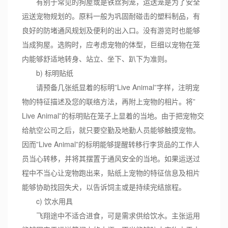
有别于常见的狗屋或是铁丝狗笼，运送笼是为了安全
运送宠物规划的。原料一般为巩固耐碰击的塑料制品，有
良好的防堵通风规划及便利的出入口。没有游览时也能够
当成狗屋。选购时，应考虑宠物的体型，巨细以宠物在笼
内能够舒适地转身、站立、坐下、趴下为准则。
b) 标明贴纸
请预备几张纸显着的标明”Live Animal”字样，注明宠
物的特征描述及您的联络方法，再附上宠物的相片。将”
Live Animal”的标明贴在笼子上显着的当地。由于把宠物交
给航空公司之后，就只要空勤及地勤人员能够触摸宠物。
因而”Live Animal”的标明能够提醒转移行李货品的工作人
员当心转移，并将其摆置于通风安全的当地。如果运送过
程中不当心让宠物跑出来，贴纸上宠物的特征信息及相片
能够协助找回失犬，以告诉饲主或是持续完结旅程。
c) 饮水用具
飞翔途中不适合进食，可是需求供给饮水。主张运用