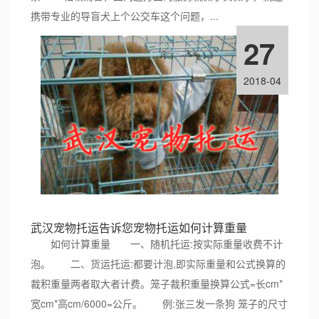
携带专业的导盲犬上个公交车这个问题，...
27
2018-04
武汉宠物托运告诉您宠物托运如何计算重量
如何计算重量 一、随机托运:按实际重量收费不计
泡。 二、货运托运:都要计泡,即实际重量和公式换算的
裁积重量两者取大者计费。笼子裁积重量换算公式=长cm*
宽cm*高cm/6000=公斤。 例:张三发一条狗 笼子的尺寸