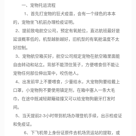
一、宠物托运流程
1、首先打宠物的狂犬疫苗，会有一个绿色的本本
的，宠物坐飞机前办理检疫证明。
2、提前致电航空公司，预定有氧舱位，直达航班最好是
延误概率低的，机型越新越好，旧机型的有氧舱温度不太
好控制。
3、宠物航空箱买好，航空公司规定宠物在航空箱里面能
自由转动和站立。背部不能顶住笼子，方便喂食但不能让
宠物任何部位伸出笼中，咬伤他人。
4、出发前早上不要喂食，少量给水，大宠物狗要给戴上
口罩，小宠物狗不要使用镇定剂，在箱中塞入一条大毛
巾，在途中既减轻颠簸碰撞又可以给宠物狗磨牙打发时
间。
5、当天提前2-3小时带到机场办理登机手续，出示检疫证
和免疫证。
6、下飞机带上身份证原件去机场货运站的提取，或